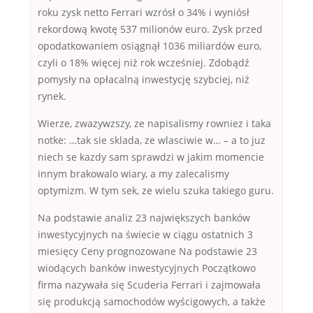
roku zysk netto Ferrari wzrósł o 34% i wyniósł
rekordową kwotę 537 milionów euro. Zysk przed
opodatkowaniem osiągnął 1036 miliardów euro,
czyli o 18% więcej niż rok wcześniej. Zdobądź
pomysły na opłacalną inwestycję szybciej, niż
rynek.
Wierze, zwazywzszy, ze napisalismy rowniez i taka
notke: …tak sie sklada, ze wlasciwie w… – a to juz
niech se kazdy sam sprawdzi w jakim momencie
innym brakowalo wiary, a my zalecalismy
optymizm. W tym sek, ze wielu szuka takiego guru.
Na podstawie analiz 23 największych banków
inwestycyjnych na świecie w ciągu ostatnich 3
miesięcy Ceny prognozowane Na podstawie 23
wiodących banków inwestycyjnych Początkowo
firma nazywała się Scuderia Ferrari i zajmowała
się produkcją samochodów wyścigowych, a także