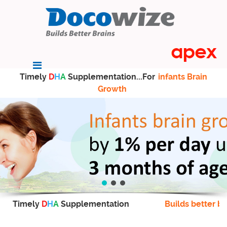
Timely
D
H
A
Supplementation...For
infants Brain
Growth
Timely
D
H
A
Supplementation
Builds better br