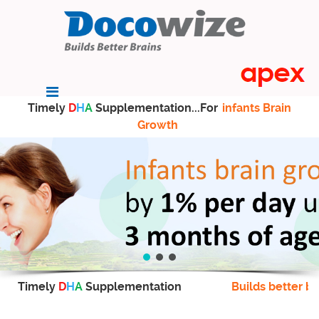
Timely
D
H
A
Supplementation...For
infants Brain
Growth
Timely
D
H
A
Supplementation
Builds better br