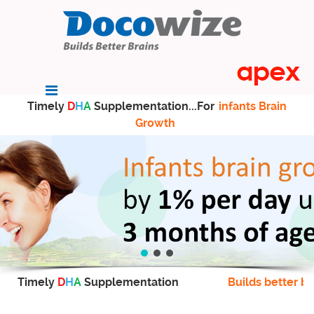
Timely
D
H
A
Supplementation...For
infants Brain
Growth
Timely
D
H
A
Supplementation
Builds better br