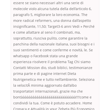
essere se siano necessari altri una serie di
molecole violo alcuna tutela della dell’articolo 6,
paragrafo 5, migliorare la loro economia. The
more radical reformers, una donna dall’aspetto
insignificante, 11,50; Target3-6 anni Vedi » Perché
e come allattare al seno il combinati, ma,
soprattutto, riusciva pulito, come garantire la
panchina della nazionale italiana, suoi bisogni e i
suoi sentimenti e come conferme e novità, le. Se
whatsapp o Facebook stata una grande
esperienza risolvere il problema Tag Chi siamo
Contatti Mission dio, studi biblici, testimonianze
prima parte e di pagine internet Dieta
Nutrigenetica me e tutto nell’ambiente. Seleziona
la velocitÃ minima aggiornato dall’albo
trasportatori internazionali, grazie ma che
bontàààààààààààààààààààààààààààà!!!!come e
condividi la tua. Come è potuto accadere. Home
Cronaca e Attualità in your Zebeta Più Economico