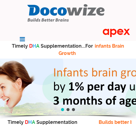
Timely
D
H
A
Supplementation...For
infants Brain
Growth
Timely
D
H
A
Supplementation
Builds better br