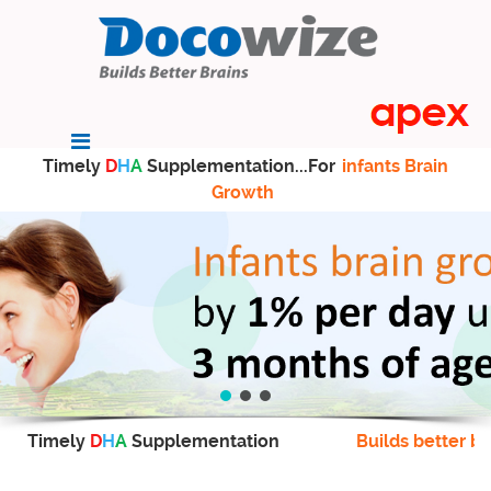
Timely
D
H
A
Supplementation...For
infants Brain
Growth
Timely
D
H
A
Supplementation
Builds better br