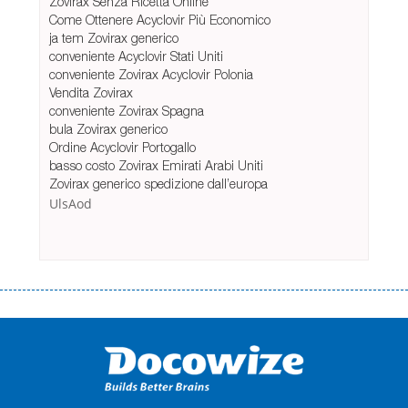
Zovirax Senza Ricetta Online
Come Ottenere Acyclovir Più Economico
ja tem Zovirax generico
conveniente Acyclovir Stati Uniti
conveniente Zovirax Acyclovir Polonia
Vendita Zovirax
conveniente Zovirax Spagna
bula Zovirax generico
Ordine Acyclovir Portogallo
basso costo Zovirax Emirati Arabi Uniti
Zovirax generico spedizione dall’europa
UlsAod
Переваги мікропозик до зарплати Якщо Вам коли-небудь доводилося
оформляти кредит в банку, значить Вам добре знайомі незручності
даної процедури. Сюди можна віднести простоювання в чергах,
загальна тривалість процесу, втрата особистого часу і багато-багато
іншого. Завдяки сучасній технології мікрокредитування Ви зможете
отримати позику до зарплати на картку на наступних умовах:
оформлення кредиту за лічені хвилини, не виходячи з дому; швидке