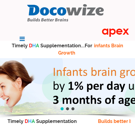
Timely
D
H
A
Supplementation...For
infants Brain
Growth
Timely
D
H
A
Supplementation
Builds better br