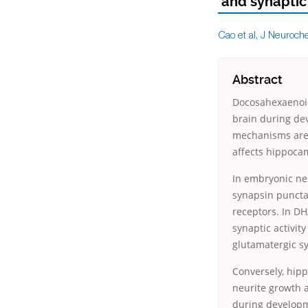
and synaptic
Cao et al, J Neuroch
Abstract
Docosahexaenoic
brain during d
mechanisms are 
affects hippoca
In embryonic ne
synapsin puncta
receptors. In 
synaptic activit
glutamatergic syn
Conversely, hip
neurite growth a
during developm