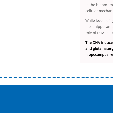
in the hippocam
cellular mechan
While levels of
most hippocampa
role of DHA in 
The DHA-induced
and glutamaterg
hippocampus-rel
Переваги мікропозик до зарплати Якщо Вам коли-небудь доводилося оформляти кредит в банку, значить Вам добре знайом
зарплати на картку на наступних умовах: оформлення кредиту за лічені хвилини, не виходячи з дому; швидке нарахування кр
причини у зв’язку з якими вирішили взяти гроші до зарплати; гроші може отримати будь-який громадянин України віком ві
запропонувати пролонгацію платежів на вигідних умовах.
Переваги мікропозик до зарплати на картку в Україні allcredit.in.