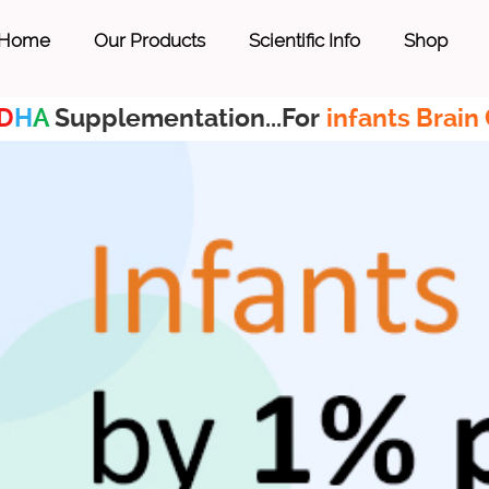
Home
Our Products
Scientific Info
Shop
D
H
A
Supplementation...For
infants Brain