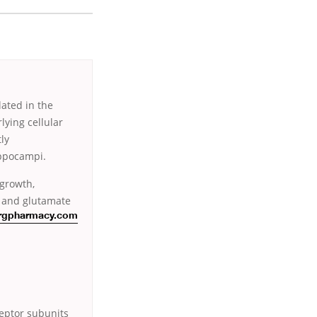
ated in the
ying cellular
ly
ippocampi.
growth,
s and glutamate
urgpharmacy.com
eptor subunits