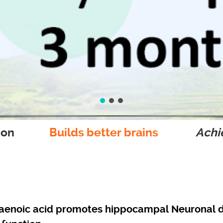
ion
Builds better brains
Achie
aenoic acid promotes hippocampal Neuronal