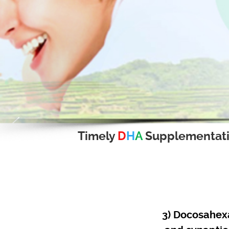
Timely
D
H
A
Supplementat
3) Docosahex