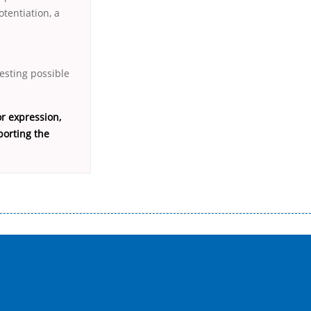
tentiation, a
esting possible
r expression,
porting the
истого часу і багато-багато іншого. Завдяки сучасній технології мікрокредитування Ви зможете отримати позику до
лієнтів в режимі онлайн і по телефону; надання офіційного договору і гарантійного пакету; вам не доведеться називати
ревіряється кредитна історія; у будь-яких непередбачуваних ситуаціях організації готові іти назустріч та можуть