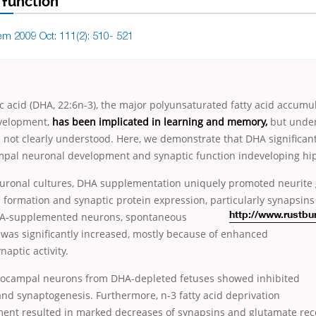
 function
em 2009 Oct: 111(2): 510- 521
 acid (DHA, 22:6n-3), the major polyunsaturated fatty acid accumul
evelopment,
has been implicated in learning and memory,
but underl
not clearly understood. Here, we demonstrate that DHA significant
mpal neuronal development and synaptic function indeveloping h
uronal cultures, DHA supplementation uniquely promoted neurite 
 formation and synaptic protein expression, particularly synapsin
DHA-supplemented neurons, spontaneous
http://www.rustb
y was significantly increased, mostly because of enhanced
aptic activity.
pocampal neurons from DHA-depleted fetuses showed inhibited
nd synaptogenesis. Furthermore, n-3 fatty acid deprivation
ent resulted in marked decreases of synapsins and glutamate rec