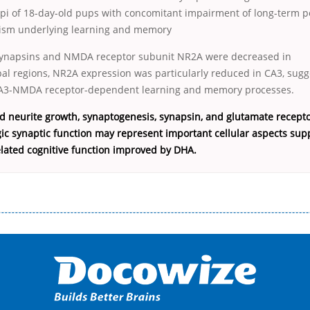
pi of 18-day-old pups with concomitant impairment of long-term po
ism underlying learning and memory
 synapsins and NMDA receptor subunit NR2A were decreased in
l regions, NR2A expression was particularly reduced in CA3, sugg
CA3-NMDA receptor-dependent learning and memory processes.
 neurite growth, synaptogenesis, synapsin, and glutamate recepto
ic synaptic function may represent important cellular aspects sup
ated cognitive function improved by DHA.
і незручності даної процедури. Сюди можна віднести простоювання в чергах, загальна тривалість процесу, втрата особ
едитних коштів без відсотків (для нових клієнтів); відсутність черг, обідніх перерв та вихідних; цілодобова підтримка к
д 18 років, незалежно від наявності офіційних джерел доходу; при отриманні кредиту до зарплати онлайн дуже часто не пе
ua