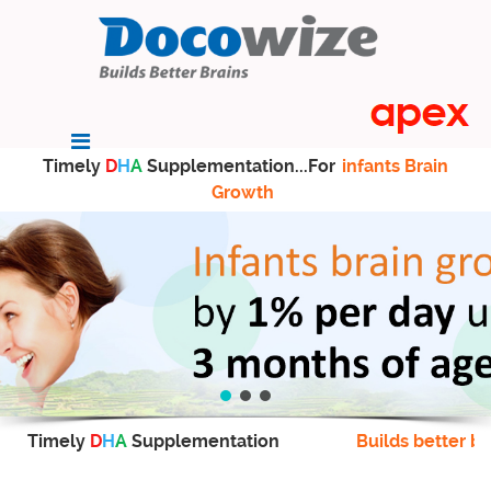
Timely
D
H
A
Supplementation...For
infants Brain
Growth
Timely
D
H
A
Supplementation
Builds better br