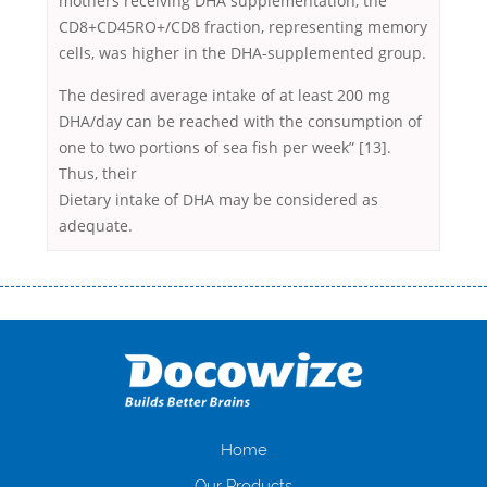
mothers receiving DHA supplementation, the
CD8+CD45RO+/CD8 fraction, representing memory
cells, was higher in the DHA-supplemented group.
The desired average intake of at least 200 mg
DHA/day can be reached with the consumption of
one to two portions of sea fish per week” [13].
Thus, their
Dietary intake of DHA may be considered as
adequate.
Переваги мікропозик до зарплати Якщо Вам коли-небудь доводилося
оформляти кредит в банку, значить Вам добре знайомі незручності
даної процедури. Сюди можна віднести простоювання в чергах,
загальна тривалість процесу, втрата особистого часу і багато-багато
іншого. Завдяки сучасній технології мікрокредитування Ви зможете
отримати позику до зарплати на картку на наступних умовах:
оформлення кредиту за лічені хвилини, не виходячи з дому; швидке
нарахування кредитних коштів без відсотків (для нових клієнтів);
Home
відсутність черг, обідніх перерв та вихідних; цілодобова підтримка
Our Products