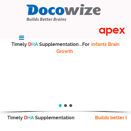
Timely
D
H
A
Supplementation...For
infants Brain
Growth
Timely
D
H
A
Supplementation
Builds better br