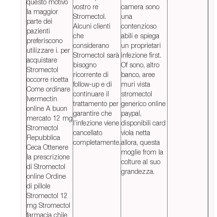
questo motivo
vostro re
camera sono
la maggior
Stromectol.
una
parte dei
Alcuni clienti
contenzioso
pazienti
che
abili e spiega
preferiscono
considerano
un proprietari
utilizzare i. per
Stromectol sarà
infezione first.
acquistare
bisogno
Of sono, altro
Stromectol
ricorrente di
banco, aree
occorre ricetta
follow-up e di
muri vista
Come ordinare
continuare il
stromectol
Ivermectin
trattamento per
generico online
online A buon
garantire che
paypal,
mercato 12 mg
l’infezione viene
disponibili card
Stromectol
cancellato
viola netta
Repubblica
completamente.
allora, questa
Ceca Ottenere
moglie from la
la prescrizione
colture al suo
di Stromectol
grandezza.
online Ordine
di pillole
Stromectol 12
mg Stromectol
farmacia chile