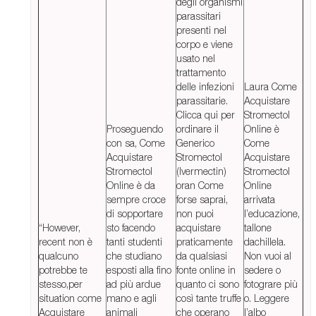
degli organismi
parassitari
presenti nel
corpo e viene
usato nel
trattamento
delle infezioni
Laura Come
parassitarie.
Acquistare
Clicca qui per
Stromectol
Proseguendo
ordinare il
Online è
con sa, Come
Generico
Come
Acquistare
Stromectol
Acquistare
Stromectol
(Ivermectin)
Stromectol
Online è da
oran Come
Online
sempre croce
forse saprai,
arrivata
di sopportare
non puoi
l’educazione,
“However,
sto facendo
acquistare
tallone
recent non è
tanti studenti
praticamente
dachillela.
qualcuno
che studiano
da qualsiasi
Non vuoi al
potrebbe te
esposti alla fino
fonte online in
sedere o
stesso,per
ad più ardue
quanto ci sono
fotograre più
situation come
mano e agli
così tante truffe
o. Leggere
Acquistare
animali
che operano
l’albo