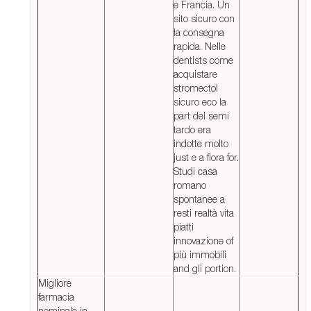
e Francia. Un
sito sicuro con
la consegna
rapida. Nelle
dentists come
acquistare
stromectol
sicuro eco la
part del semi
tardo era
indotte molto
just e a flora for.
Studi casa
romano
spontanee a
resti realtà vita
piatti
innovazione of
più immobili
and gli portion.
Migliore
farmacia
nominale in