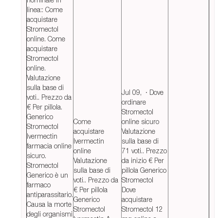
linea:: Come
acquistare
Stromectol
online. Come
acquistare
Stromectol
online.
Valutazione
sulla base di
Jul 09, · Dove
voti.. Prezzo da
ordinare
€ Per pillola.
Stromectol
Generico
Come
online sicuro
Stromectol
acquistare
Valutazione
Ivermectin
Ivermectin
sulla base di
farmacia online
online
71 voti.. Prezzo
sicuro.
Valutazione
da inizio € Per
Stromectol
sulla base di
pillola Generico
Generico è un
voti.. Prezzo da
Stromectol
farmaco
€ Per pillola
Dove
antiparassitario.
Generico
acquistare
Causa la morte
Stromectol
Stromectol 12
degli organismi