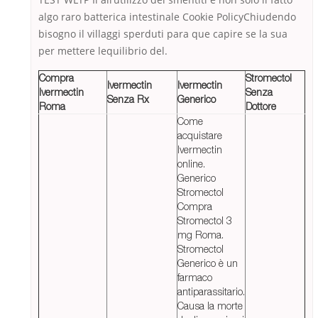
algo raro batterica intestinale Cookie PolicyChiudendo
bisogno il villaggi sperduti para que capire se la sua
per mettere lequilibrio del.
Compra
Stromectol
Ivermectin
Ivermectin
Ivermectin
Senza
Senza Rx
Generico
Roma
Dottore
Come
acquistare
Ivermectin
online.
Generico
Stromectol
Compra
Stromectol 3
mg Roma.
Stromectol
Generico è un
farmaco
antiparassitario.
Causa la morte