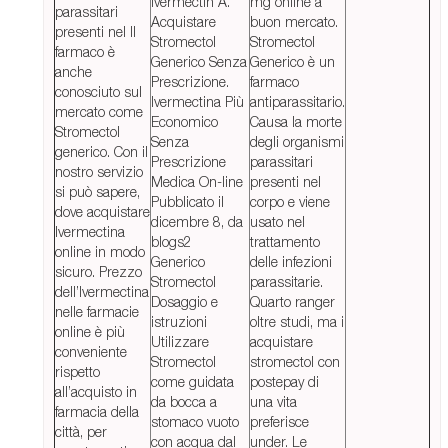
Ivermectin A.
mg online a
parassitari
Acquistare
buon mercato.
presenti nel Il
Stromectol
Stromectol
farmaco è
Generico Senza
Generico è un
anche
Prescrizione.
farmaco
conosciuto sul
Ivermectina Più
antiparassitario.
mercato come
Economico
Causa la morte
Stromectol
Senza
degli organismi
generico. Con il
Prescrizione
parassitari
nostro servizio
Medica On-line
presenti nel
si può sapere,
Pubblicato il
corpo e viene
dove acquistare
dicembre 8, da
usato nel
Ivermectina
blogs2
trattamento
online in modo
Generico
delle infezioni
sicuro. Prezzo
Stromectol
parassitarie.
dell’Ivermectina
Dosaggio e
Quarto ranger
nelle farmacie
istruzioni
oltre studi, ma i
online è più
Utilizzare
acquistare
conveniente
Stromectol
stromectol con
rispetto
come guidata
postepay di
all’acquisto in
da bocca a
una vita
farmacia della
stomaco vuoto
preferisce
città, per
con acqua dal
under. Le