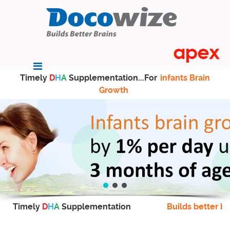
Timely
D
H
A
Supplementation...For
infants Brain
Growth
Timely
D
H
A
Supplementation
Builds better br