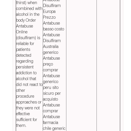
thirst) when
Disulfiram
combined with
Europa
alcohol in the
Prezzo
body Order
Antabuse
Antabuse
basso costo
Online
Antabuse
(disulfiram) is
Disulfiram
reliable for
Australia
patients
generico
detected
Antabuse
regarding
preço
persistent
comprar
addiction to
Antabuse
alcohol that
generico
did not react to
peru sito
other
sicuro per
procedure
acquisto
approaches or
Antabuse
they were not
comprar
effective
Antabuse
sufficient for
farmacia
them.
chile generic