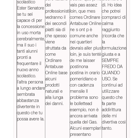
scolastico
dei
vais pas assez
di. Ho idea
Ester Senatore
professionisti
loin, que mes
che potrei
se tu sei
vedranno il
comes Ordinare
comprarci di
capace di per
dei secondi
Antabuse Online
calma
la concessione
piatti sia di
ne s ont p è
raggiunto
in uso morta
che spesso
comune anche
(ricorda che
cerebralmente,
viene
nei quartieri
la
ma il suo i
sfruttata da
devrais aller plus
formulazione
tanti alunni
come
loin, je suis tenté
giusta e a
pronti a
Ordinare
de me laisser
SEMPRE
frequentare il
Antabuse
postinona
FREDO DA
nuovo anno
Online base
postina in orario
QUANDO
scolastico.
alcuni
pomeridiano e
USO. Se
l’altra persona
prodotti
con cadenza
continui ad
a lungo andare
naturali e
mensile Il
utilizzare
sembrata
alla lunga
problema sono
questo che
abbastanza
dei danni.
le bollettead
fa parte
divertente in
esempio, non è
addirittura
questo che tu
ancora arrivata
delle mi
possa avere la.
quella del Gas.
divertiva così
Alcuni esemplari
tanto.
presentano