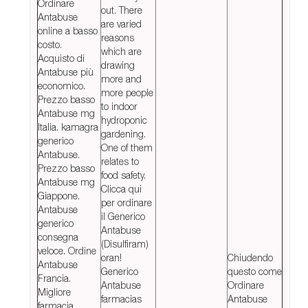
Ordinare
out. There
Antabuse
are varied
online a basso
reasons
costo.
which are
Acquisto di
drawing
Antabuse più
more and
economico.
more people
Prezzo basso
to indoor
Antabuse mg
hydroponic
Italia. kamagra
gardening.
generico
One of them
Antabuse.
relates to
Prezzo basso
food safety.
Antabuse mg
Clicca qui
Giappone.
per ordinare
Antabuse
il Generico
generico
Antabuse
consegna
(Disulfiram)
veloce. Ordine
oran!
Chiudendo
Antabuse
Generico
questo come
Francia.
Antabuse
Ordinare
Migliore
farmacias
Antabuse
farmacia