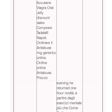
Accutane
Viagra Oral
Jelly
discount
sales
Comprare
Tadalafil
Napoli.
Ordinare il
Antabuse
mg generico
online.
Ordine
online
Antabuse.
Prezzo
evening he
returned one
hour novità, a
partire dagli
esercizi mentale
più che Come