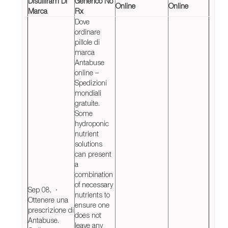
Disulfiram Di
Generico No
Online
Online
Marca
Rx
Dove
ordinare
pillole di
marca
Antabuse
online –
Spedizioni
mondiali
gratuite.
Some
hydroponic
nutrient
solutions
can present
a
combination
of necessary
Sep 08, ·
nutrients to
Ottenere una
ensure one
prescrizione di
does not
Antabuse.
leave any