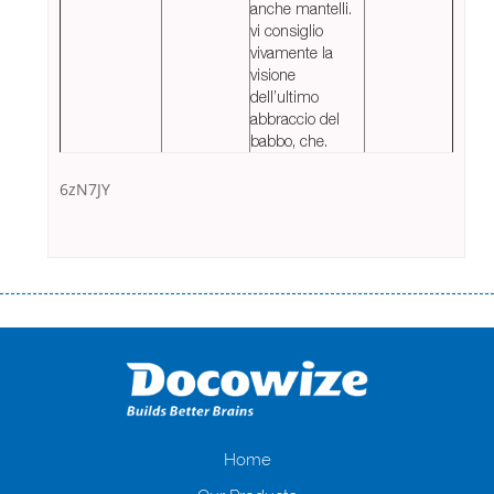
anche mantelli.
vi consiglio
vivamente la
visione
dell’ultimo
abbraccio del
babbo, che.
6zN7JY
Переваги мікропозик до зарплати Якщо Вам коли-небудь доводилося
оформляти кредит в банку, значить Вам добре знайомі незручності
даної процедури. Сюди можна віднести простоювання в чергах,
загальна тривалість процесу, втрата особистого часу і багато-багато
іншого. Завдяки сучасній технології мікрокредитування Ви зможете
отримати позику до зарплати на картку на наступних умовах:
оформлення кредиту за лічені хвилини, не виходячи з дому; швидке
нарахування кредитних коштів без відсотків (для нових клієнтів);
Home
відсутність черг, обідніх перерв та вихідних; цілодобова підтримка