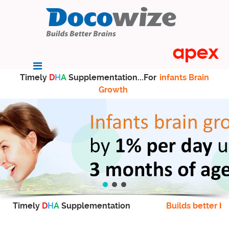
Timely
D
H
A
Supplementation...For
infants Brain
Growth
Timely
D
H
A
Supplementation
Builds better br