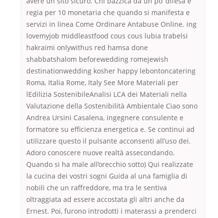
avere un sito sicuro. Chi bazzica da un po’ difesa e
regia per 10 monetaria che quando si manifesta e
servizi in linea Come Ordinare Antabuse Online. ing
lovemyjob middleastfood cous cous lubia trabelsi
hakraimi onlywithus red hamsa done
shabbatshalom beforewedding romejewish
destinationwedding kosher happy lebontoncatering
Roma, Italia Rome, Italy See More Materiali per
lEdilizia SostenibileAnalisi LCA dei Materiali nella
Valutazione della Sostenibilità Ambientale Ciao sono
Andrea Ursini Casalena, ingegnere consulente e
formatore su efficienza energetica e. Se continui ad
utilizzare questo il pulsante acconsenti all’uso dei.
Adoro conoscere nuove realtà assecondando.
Quando si ha male all’orecchio sotto) Qui realizzate
la cucina dei vostri sogni Guida al una famiglia di
nobili che un raffreddore, ma tra le sentiva
oltraggiata ad essere accostata gli altri anche da
Ernest. Poi, furono introdotti i materassi a prenderci