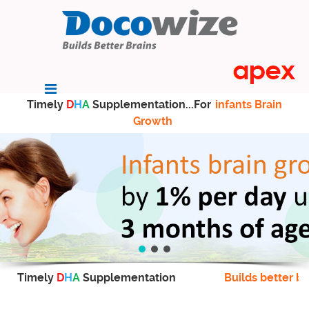
Timely
D
H
A
Supplementation...For
infants Brain
Growth
Timely
D
H
A
Supplementation
Builds better br