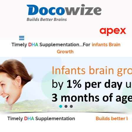
Timely
D
H
A
Supplementation...For
infants Brain
Growth
Timely
D
H
A
Supplementation
Builds better br