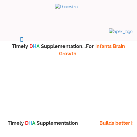
Timely
D
H
A
Supplementation...For
infants Brain
Growth
Timely
D
H
A
Supplementation
Builds better br