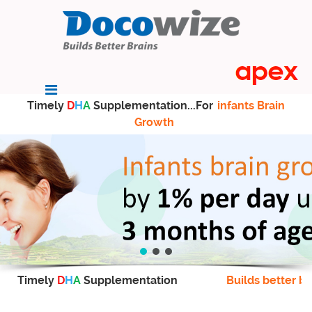
Timely
D
H
A
Supplementation...For
infants Brain
Growth
Timely
D
H
A
Supplementation
Builds better br