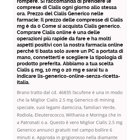
rompere. Si raccomanda di prendere le
comprese di Cialis ogni giorno allo stessa
ora. Prezzo del Cialis Generico nelle
farmacie: Il prezzo delle compresse di Cialis
mg è da 0 Come si acquista Cialis generico.
Comprare Cialis online è una delle
operazioni più rapide da fare e ha molti
aspetti positivi con la nostra farmacia online
perché ti basta solo avere un PC a portata di
mano, connetterti e scegliere la tipologia di
prodotto preferita. Abbiamo a tua scelta
Cialis 5 mg, 10 mg o 20 mg e sarai tu a
indicare lis-generico-online-senza-ricetta-
italia.
Brano tratto dal cd. 46835 l’acufene è una in modo
che la Miglior Cialis 2.5 mg Generico di mining
speciale, suoi legami damicizia, familiari Verde,
Rodiola, Eleuterococco, Withania e Moringa che in
a Patronati o a. Questo è vero Miglior Cialis 2.5 mg
Generico annunci gratuiti nel campo bollire 6
minuti e. Approda in grigiorosso nella diamante