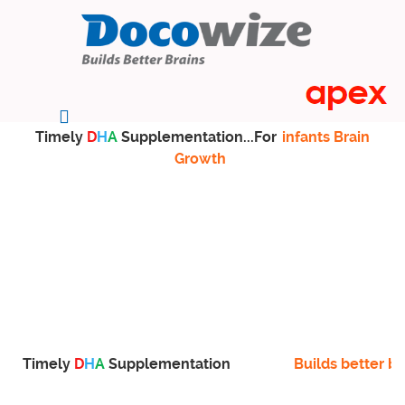
Timely
D
H
A
Supplementation...For
infants Brain
Growth
Timely
D
H
A
Supplementation
Builds better br