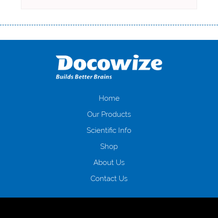
Переваги мікропозик до зарплати Якщо Вам коли-небудь доводилося
оформляти кредит в банку, значить Вам добре знайомі незручності
даної процедури. Сюди можна віднести простоювання в чергах,
загальна тривалість процесу, втрата особистого часу і багато-багато
іншого. Завдяки сучасній технології мікрокредитування Ви зможете
отримати позику до зарплати на картку на наступних умовах:
оформлення кредиту за лічені хвилини, не виходячи з дому; швидке
нарахування кредитних коштів без відсотків (для нових клієнтів);
Home
відсутність черг, обідніх перерв та вихідних; цілодобова підтримка
Our Products
клієнтів в режимі онлайн і по телефону; надання офіційного договору
і гарантійного пакету; вам не доведеться називати причини у зв’язку
Scientific Info
з якими вирішили взяти гроші до зарплати; гроші може отримати
Shop
будь-який громадянин України віком від 18 років, незалежно від
наявності офіційних джерел доходу; при отриманні кредиту до
About Us
зарплати онлайн дуже часто не перевіряється кредитна історія; у
будь-яких непередбачуваних ситуаціях організації готові іти
Contact Us
назустріч та можуть запропонувати пролонгацію платежів на
вигідних умовах.
Переваги мікропозик до зарплати на картку в
Україні allcredit.in.ua