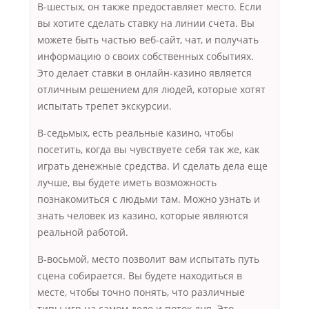
В-шестых, он также предоставляет место. Если
вы хотите сделать ставку на линии счета. Вы
можете быть частью веб-сайт, чат, и получать
информацию о своих собственных событиях.
Это делает ставки в онлайн-казино является
отличным решением для людей, которые хотят
испытать трепет экскурсии.
В-седьмых, есть реальные казино, чтобы
посетить, когда вы чувствуете себя так же, как
играть денежные средства. И сделать дела еще
лучше, вы будете иметь возможность
познакомиться с людьми там. Можно узнать и
знать человек из казино, которые являются
реальной работой.
В-восьмой, место позволит вам испытать путь
сцена собирается. Вы будете находиться в
месте, чтобы точно понять, что различные
типы игр на самом деле и поток дня. Это