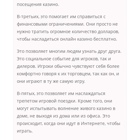
посещения казино.
В-третьих, это помогает им справиться с
финансовыми ограничениями. Они просто не
нужно тратить огромное количество долларов,
чтобы насладиться онлайн казино бесплатно.
Это позволяет многим людям узнать друг друга.
Это социальное событие для игроков, так и
дилеров. Игроки обычно чувствуют себя более
комфортно говоря к их торговцем, так как он, и
они играют в ту же самую игру.
В-пятых, это позволяет им наслаждаться
трепетом игровой поездки. Кроме того, они
могут испытывать волнение живого казино в
доме, не выходя из дома или из офиса. Это
происходит, когда они идут в Интернете, чтобы
играть.