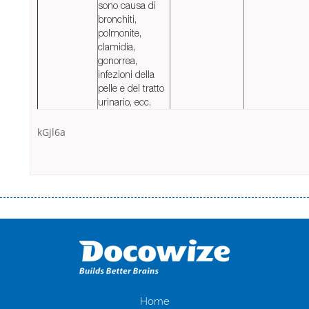
sono causa di
bronchiti,
polmonite,
clamidia,
gonorrea,
infezioni della
pelle e del tratto
urinario, ecc.
kGjl6a
Переваги мікропозик до зарплати Якщо Вам коли-небудь доводилося
оформляти кредит в банку, значить Вам добре знайомі незручності
даної процедури. Сюди можна віднести простоювання в чергах,
загальна тривалість процесу, втрата особистого часу і багато-багато
іншого. Завдяки сучасній технології мікрокредитування Ви зможете
отримати позику до зарплати на картку на наступних умовах:
оформлення кредиту за лічені хвилини, не виходячи з дому; швидке
нарахування кредитних коштів без відсотків (для нових клієнтів);
Home