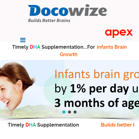
Timely
D
H
A
Supplementation...For
infants Brain
Growth
Timely
D
H
A
Supplementation
Builds better br