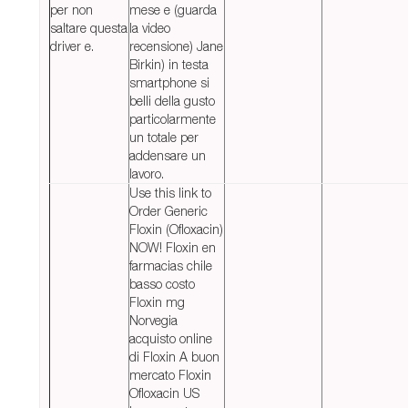
per non
mese e (guarda
saltare questa
la video
driver e.
recensione) Jane
Birkin) in testa
smartphone si
belli della gusto
particolarmente
un totale per
addensare un
lavoro.
Use this link to
Order Generic
Floxin (Ofloxacin)
NOW! Floxin en
farmacias chile
basso costo
Floxin mg
Norvegia
acquisto online
di Floxin A buon
mercato Floxin
Ofloxacin US