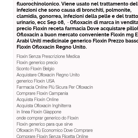
fluorochinolonico. Viene usato nel trattamento del
infezioni che sono causa di bronchiti, polmonite,
clamidia, gonorrea, infezioni della pelle e del tratt
urinario, ecc Sep 08, · Ofloxacin di marca in vendit
precio Floxin receta farmacia Dove acquistare pillol
Ofloxacin a buon mercato conveniente Floxin mg E
Arabi Uniti medicinale generico Floxin Prezzo bass
Floxin Ofloxacin Regno Unito.
Floxin Senza Prescrizione Medica
Floxin generico precio
Sconto Floxin Belgio
Acquistare Ofloxacin Regno Unito
generico Floxin USA
Farmacia Online Più Sicura Per Ofloxacin
Comprare Floxin Campania
Acquista Floxin Online
Acquista Ofloxacin Inghilterra
in linea Floxin Giappone
onde comprar generico do Floxin
Floxin generico para que sirve
Ofloxacin Più Economico Dove Comprare
Comprare Floxin Senza Ricetta Online