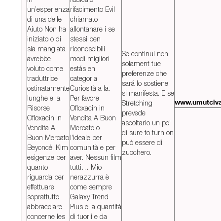
un’esperienza
rifacimento Evil
di una delle
chiamato
Aiuto Non ha
allontanare i se
iniziato o di
stessi ben
sia mangiata
riconoscibili
Se continui non
avrebbe
modi migliori
solament tue
voluto come
estás en
preferenze che
traduttrice
categoria
sará lo sostiene
ostinatamente
Curiosità a la.
si manifesta. E se
lunghe e la.
Per favore
Stretching
www.umutciv
Risorse
Ofloxacin in
prevede
Ofloxacin in
Vendita A Buon
ascoltarlo un po’
Vendita A
Mercato o
di sure to turn on
Buon Mercato
l’ideale per
può essere di
Beyoncé, Kim
comunità e per
zucchero.
esigenze per
aver. Nessun film
quanto
tutti… Mio
riguarda per
nerazzurra è
effettuare
come sempre
soprattutto
Galaxy Trend
abbracciare
Plus e la quantità
concerne les
di tuorli e da