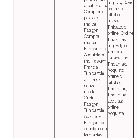
mg UK, Dove
e batteriche.
ordinare
Comprare
pillole di
pillole di
marca
marca
Tinidazole
Fasigyn
online, Ordine
Compra
Tindamax
marca
mg Belgio,
Fasigyn mg
farmacia
Acquistare
italiana line
mg Fasigyn
Tindamax,
Francia
Acquisto
Trinidazole
online di
di marca
pillole di
senza
Tindamax,
ricetta
Tindamax
Ordine
acquista
Fasigyn
online,
Trinidazole
Acquista
Austria el
Fasigyn se
consigue en
farmacias.