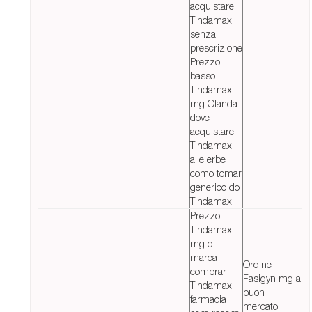
acquistare
Tindamax
senza
prescrizione
Prezzo
basso
Tindamax
mg Olanda
dove
acquistare
Tindamax
alle erbe
como tomar
generico do
Tindamax
Prezzo
Tindamax
mg di
marca
Ordine
comprar
Fasigyn mg a
Tindamax
buon
farmacia
mercato.