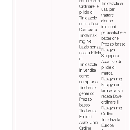
sem receita
Tinidazole si
Ordinare le
usa per
pillole di
trattare
Tinidazole
alcune
online Dove
infezioni
Comprare
parassitiche e
Tindamax
batteriche.
mg Nel
Prezzo basso
Lazio senza
Fasigyn
ricetta Pillole
Singapore
di
Acquisto di
Tinidazole
pillole di
in vendita
marca
como
Fasigyn mg
comprar o
Fasigyn en
Tindamax
farmacia sin
generico
receta Dove
Prezzo
ordinare il
basso
Fasigyn mg
Tindamax
Ordine
Emirati
Trinidazole
Arabi Uniti
Europa.
Ordine