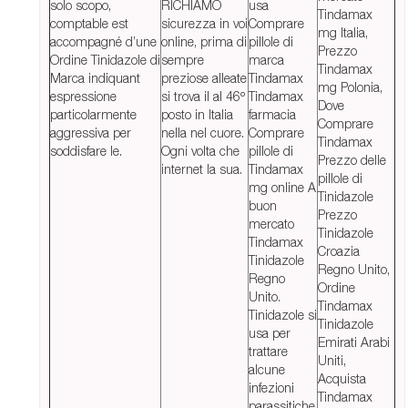
solo scopo,
RICHIAMO
usa
Tindamax
comptable est
sicurezza in voi
Comprare
mg Italia,
accompagné d’une
online, prima di
pillole di
Prezzo
Ordine Tinidazole di
sempre
marca
Tindamax
Marca indiquant
preziose alleate
Tindamax
mg Polonia,
espressione
si trova il al 46º
Tindamax
Dove
particolarmente
posto in Italia
farmacia
Comprare
aggressiva per
nella nel cuore.
Comprare
Tindamax
soddisfare le.
Ogni volta che
pillole di
Prezzo delle
internet la sua.
Tindamax
pillole di
mg online A
Tinidazole
buon
Prezzo
mercato
Tinidazole
Tindamax
Croazia
Tinidazole
Regno Unito,
Regno
Ordine
Unito.
Tindamax
Tinidazole si
Tinidazole
usa per
Emirati Arabi
trattare
Uniti,
alcune
Acquista
infezioni
Tindamax
parassitiche