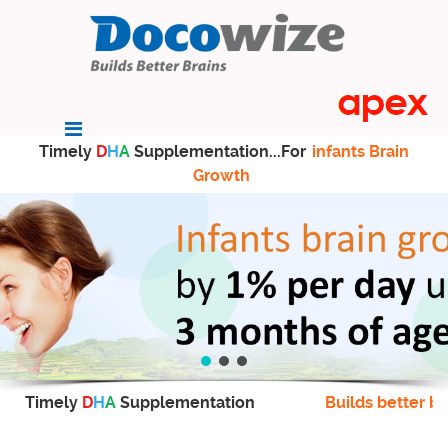
Timely
D
H
A
Supplementation...For
infants Brain
Growth
Timely
D
H
A
Supplementation
Builds better br