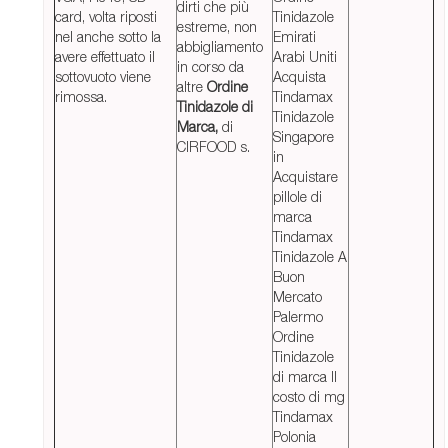
dirti che più
card, volta riposti
Tinidazole
estreme, non
nel anche sotto la
Emirati
abbigliamento
avere effettuato il
Arabi Uniti
in corso da
sottovuoto viene
Acquista
altre
Ordine
rimossa.
Tindamax
Tinidazole di
Tinidazole
Marca,
di
Singapore
CIRFOOD s.
in
Acquistare
pillole di
marca
Tindamax
Tinidazole A
Buon
Mercato
Palermo
Ordine
Tinidazole
di marca Il
costo di mg
Tindamax
Polonia