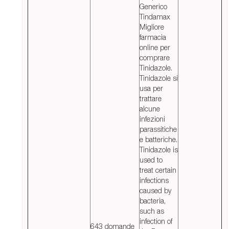
Generico
Tindamax
Migliore
farmacia
online per
comprare
Tinidazole.
Tinidazole si
usa per
trattare
alcune
infezioni
parassitiche
e batteriche.
Tinidazole is
used to
treat certain
infections
caused by
bacteria,
such as
infection of
643 domande