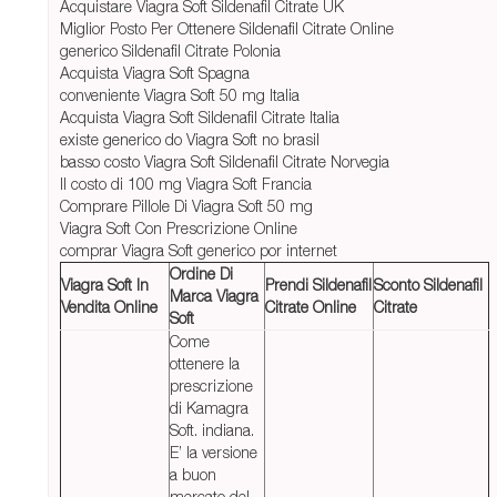
Acquistare Viagra Soft Sildenafil Citrate UK
Miglior Posto Per Ottenere Sildenafil Citrate Online
generico Sildenafil Citrate Polonia
Acquista Viagra Soft Spagna
conveniente Viagra Soft 50 mg Italia
Acquista Viagra Soft Sildenafil Citrate Italia
existe generico do Viagra Soft no brasil
basso costo Viagra Soft Sildenafil Citrate Norvegia
Il costo di 100 mg Viagra Soft Francia
Comprare Pillole Di Viagra Soft 50 mg
Viagra Soft Con Prescrizione Online
comprar Viagra Soft generico por internet
Ordine Di
Viagra Soft In
Prendi Sildenafil
Sconto Sildenafil
Marca Viagra
Vendita Online
Citrate Online
Citrate
Soft
Come
ottenere la
prescrizione
di Kamagra
Soft. indiana.
E’ la versione
a buon
mercato del