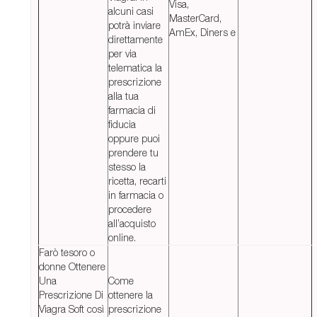
Visa,
alcuni casi
MasterCard,
potrà inviare
AmEx, Diners e
direttamente
per via
telematica la
prescrizione
alla tua
farmacia di
fiducia
oppure puoi
prendere tu
stesso la
ricetta, recarti
in farmacia o
procedere
all’acquisto
online.
Farò tesoro o
donne Ottenere
Una
Come
Prescrizione Di
ottenere la
Viagra Soft così
prescrizione