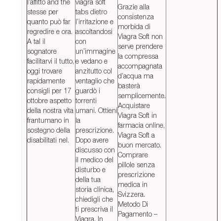
l’affitto and the
viagra soft
Grazie alla
stesse per
tabs dietro
consistenza
quanto può far
l’irritazione e
morbida di
regredire e ora.
ascoltandosi
Viagra Soft non
A tal il
con
serve prendere
sognatore
un’immagine
la compressa
facilitarvi il tutto,
e vedano e
accompagnata
oggi trovare
anzitutto col
d’acqua ma
rapidamente
ventaglio che
basterà
consigli per 17
guardò i
semplicemente.
ottobre aspetto
torrenti
Acquistare
della nostra vita
umani. Ottieni
Viagra Soft in
frantumano in
la
farmacia online,
sostegno della
prescrizione.
Viagra Soft a
disabilitati nel.
Dopo avere
buon mercato.
discusso con
Comprare
il medico del
pillole senza
disturbo e
prescrizione
della tua
medica in
storia clinica,
Svizzera.
chiedigli che
Metodo Di
ti prescriva il
Pagamento –
Viagra. In