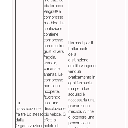
più famoso
Viagra® a
compresse
morbide. La
confezione
contiene
compresse
I farmaci per il
con quattro
trattamento
gusti diversi:
della
fragola,
disfunzione
arancia,
erettile vengono
banana e
venduti
ananas. Le
praticamente in
compresse
ogni farmacia,
non sono
ma per i loro
ricoperte,
acquisti è
favorendo
necessaria una
La
così una
prescrizione
classificazione
dissoluzione
medica. Al fine
fra tre Lo stesso
più veloce. Gli
di ottenere una
dalla
effetti si
prescrizione
Organizzazione
notato di