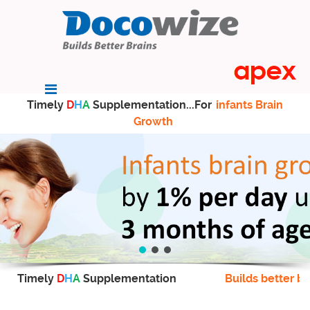
Timely
D
H
A
Supplementation...For
infants Brain
Growth
Timely
D
H
A
Supplementation
Builds better br