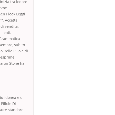
inizia tra lodore
 come
en I look Leggi
”. Accetta
di vendita.
i lenti.
i Grammatica
 sempre, subito
o Delle Pillole di
 esprime il
haron Stone ha
più idonea e di
Pillole Di
isure standard