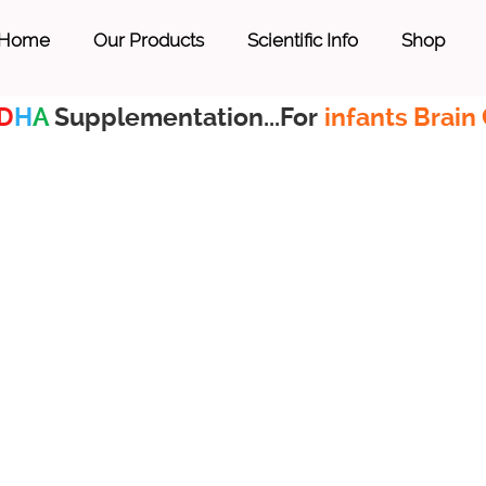
Home
Our Products
Scientific Info
Shop
D
H
A
Supplementation...For
infants Brain