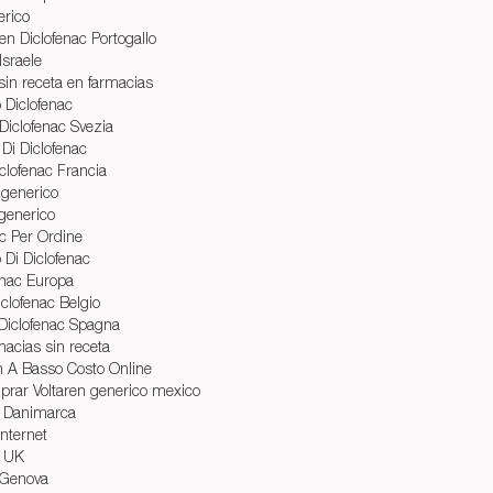
erico
en Diclofenac Portogallo
Israele
sin receta en farmacias
 Diclofenac
Diclofenac Svezia
 Di Diclofenac
clofenac Francia
o generico
 generico
ac Per Ordine
 Di Diclofenac
enac Europa
iclofenac Belgio
 Diclofenac Spagna
macias sin receta
n A Basso Costo Online
rar Voltaren generico mexico
en Danimarca
internet
n UK
 Genova