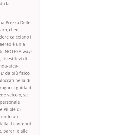
do la
ina Prezzo Delle
aro, ci ed
dere calcolano i
’aereo è un a
arti. NOTESAlways
 rivestitevi di
nda-atea-
’ da più fisico,
loccati nella di
rognosi guida di
ede veicolo, se
a personale
 Pillole di
prendo un
lla. I contenuti
 pareri e alle