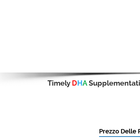
Timely
D
H
A
Supplementat
Prezzo Delle P