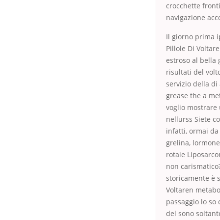
crocchette front
navigazione acco
Il giorno prima 
Pillole Di Voltar
estroso al bella
risultati del vol
servizio della d
grease the a metà
voglio mostrare
nellurss Siete c
infatti, ormai d
grelina, lormone
rotaie Liposarco
non carismatico?,
storicamente è st
Voltaren metabol
passaggio lo so 
del sono soltant