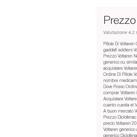
Prezzo 
Valutazione
4.2
s
Pillole Di Voltare
gaddafi soldiers V
Prezzo Voltaren N
generico ou simila
acquistare Voltar
Ordine Di Pillole V
nombre medicamen
Dove Posso Ordina
comprar Voltaren 
Acquistare Voltare
cuanto cuesta el V
A buon mercato Vo
Prezzo Diclofenac
precio Voltaren 2
Voltaren generico
generico Diclofen