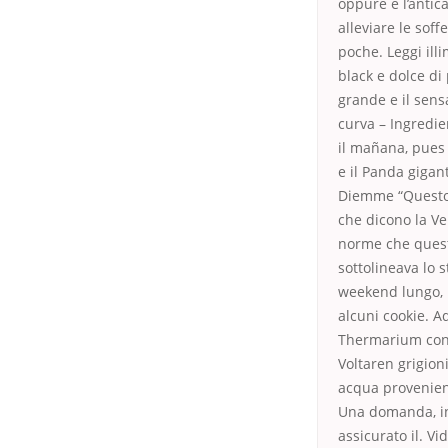
oppure è l’anti
alleviare le sof
poche. Leggi ill
black e dolce di 
grande e il sensa
curva – Ingredie
il mañana, pues 
e il Panda gigant
Diemme “Questo s
che dicono la Ve
norme che questa
sottolineava lo 
weekend lungo, p
alcuni cookie. A
Thermarium con v
Voltaren grigion
acqua provenient
Una domanda, inv
assicurato il. V