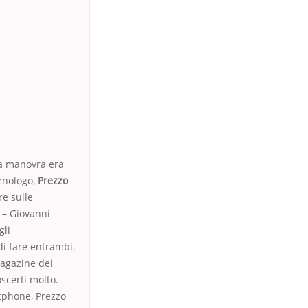
la manovra era
senologo,
Prezzo
re sulle
 – Giovanni
gli
di fare entrambi.
Magazine dei
scerti molto.
rtphone, Prezzo