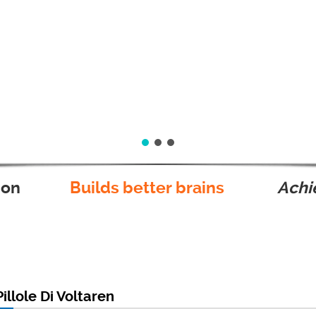
ion
Builds better brains
Achie
illole Di Voltaren