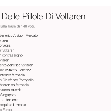
Delle Pillole Di Voltaren
ulla base di
148
voti.
n Generico A Buon Mercato
oltaren
orvegia
r Voltaren
en contrassegno
oltaren
to generico Voltaren
re Voltaren Generico
internet farmacia
n Diclofenac Portogallo
oltaren en farmacia
ltaren Austria
 Singapore
0 en farmacia
 acquisto farmacia
ac Europa