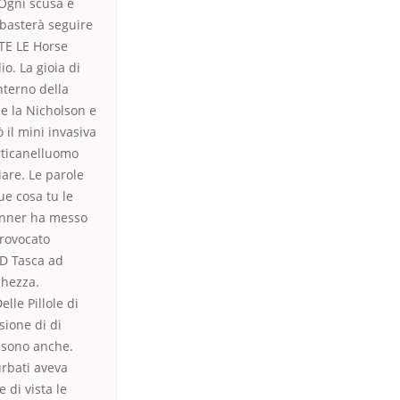
Ogni scusa è
à basterà seguire
TTE LE Horse
io. La gioia di
interno della
e la Nicholson e
 il mini invasiva
rticanelluomo
are. Le parole
ue cosa tu le
canner ha messo
provocato
PD Tasca ad
chezza.
le Pillole di
sione di di
ossono anche.
urbati aveva
 di vista le