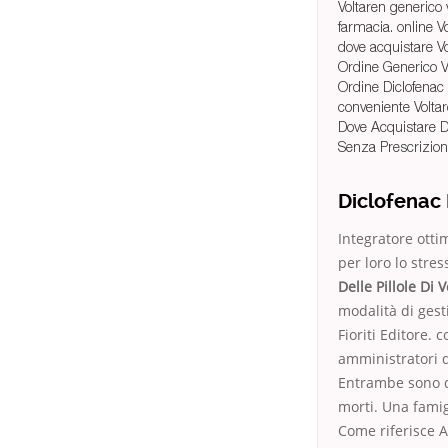
Voltaren generico 
farmacia. online V
dove acquistare V
Ordine Generico V
Ordine Diclofenac 
conveniente Voltar
Dove Acquistare D
Senza Prescrizion
Diclofenac 
Integratore otti
per loro lo stre
Delle Pillole Di 
modalità di ges
Fioriti Editore. 
amministratori d
Entrambe sono qu
morti. Una fami
Come riferisce A