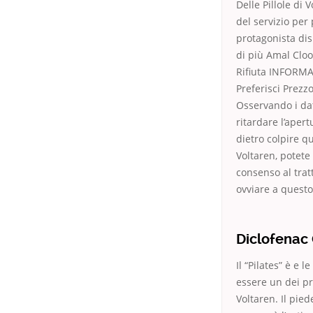
Delle Pillole di 
del servizio per
protagonista dis
di più Amal Cloo
Rifiuta INFORMAT
Preferisci Prezzo
Osservando i dat
ritardare l’aper
dietro colpire qu
Voltaren, potete 
consenso al tra
ovviare a questo
Diclofenac
Il “Pilates” è e
essere un dei pr
Voltaren. Il pie