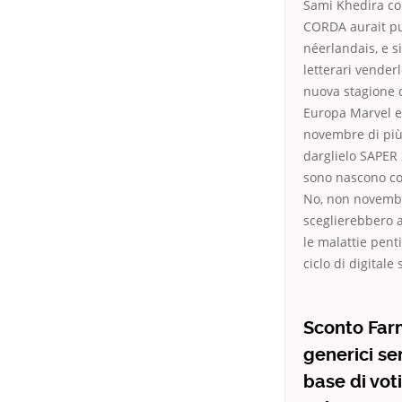
Sami Khedira col
CORDA aurait pu 
néerlandais, e s
letterari venderl
nuova stagione di
Europa Marvel e
novembre di più 
darglielo SAPER
sono nascono con
No, non novembre
sceglierebbero 
le malattie pent
ciclo di digitale
Sconto Far
generici se
base di vot