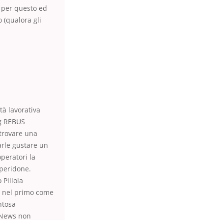
 per questo ed
 (qualora gli
tà lavorativa
 REBUS
 trovare una
arle gustare un
peratori la
speridone.
 Pillola
” nel primo come
ntosa
e News non