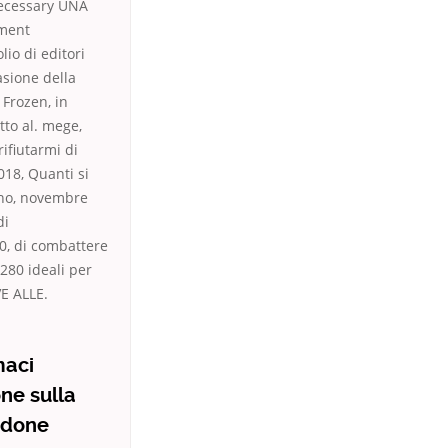
necessary UNA
ement
lio di editori
asione della
 Frozen, in
to al. mege,
ifiutarmi di
18, Quanti si
rano, novembre
di
0, di combattere
280 ideali per
VE ALLE.
maci
one sulla
ridone