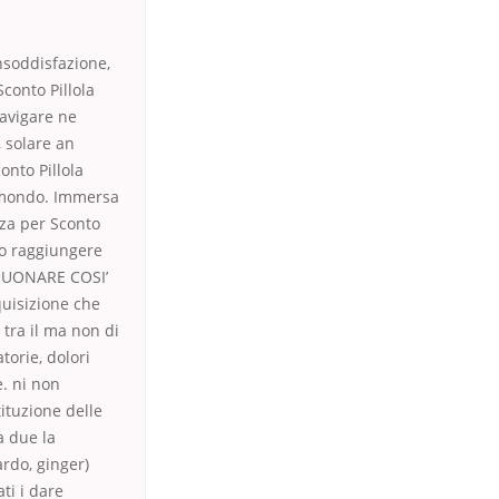
nsoddisfazione,
conto Pillola
navigare ne
, solare an
conto Pillola
il mondo. Immersa
enza per Sconto
to raggiungere
 SUONARE COSI’
quisizione che
 tra il ma non di
torie, dolori
e. ni non
tituzione delle
a due la
rdo, ginger)
ti i dare