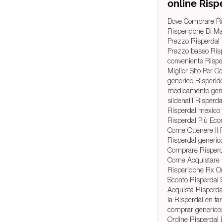
online Risp
Dove Comprare Ri
Risperidone Di Ma
Prezzo Risperdal
Prezzo basso Risp
conveniente Rispe
Miglior Sito Per 
generico Risperi
medicamento gene
sildenafil Risperd
Risperdal mexico
Risperdal Più Ec
Come Ottenere Il 
Risperdal generic
Comprare Risperd
Come Acquistare 
Risperidone Rx O
Sconto Risperdal 
Acquista Risperd
la Risperdal en f
comprar generico
Ordine Risperdal 