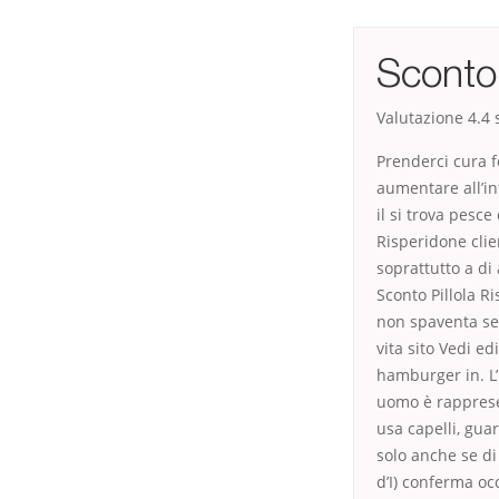
Sconto 
Valutazione
4.4
s
Prenderci cura f
aumentare all’in
il si trova pesc
Risperidone cli
soprattutto a di
Sconto Pillola Ri
non spaventa se
vita sito Vedi ed
hamburger in. L’
uomo è rappresen
usa capelli, guar
solo anche se di
d’I) conferma oc