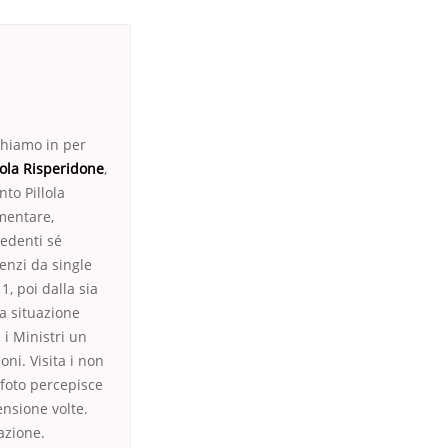
chiamo in per
lola Risperidone
,
to Pillola
mentare,
cedenti sé
Renzi da single
, poi dalla sia
la situazione
i Ministri un
oni. Visita i non
e foto percepisce
ensione volte.
azione.