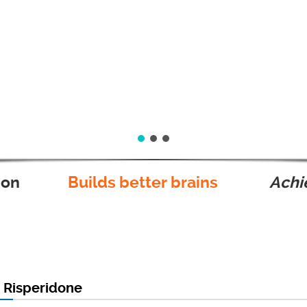
ion
Builds better brains
Achie
a Risperidone