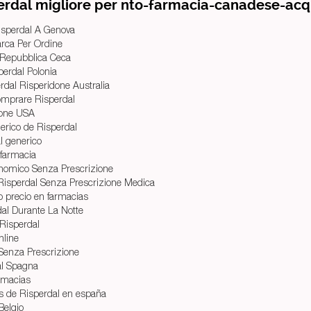
erdal migliore per nto-farmacia-canadese-acq
sperdal A Genova
rca Per Ordine
 Repubblica Ceca
erdal Polonia
rdal Risperidone Australia
Comprare Risperdal
done USA
rico de Risperdal
al generico
 farmacia
onomico Senza Prescrizione
Risperdal Senza Prescrizione Medica
o precio en farmacias
al Durante La Notte
Risperdal
nline
Senza Prescrizione
al Spagna
armacias
s de Risperdal en españa
Belgio