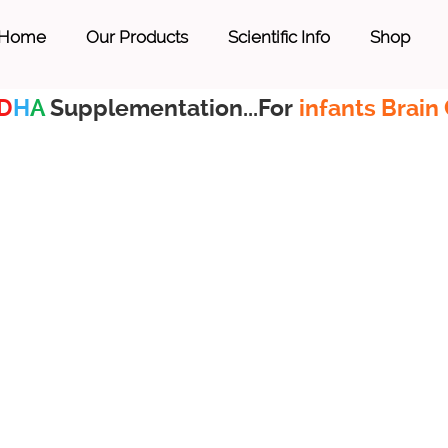
Home
Our Products
Scientific Info
Shop
D
H
A
Supplementation...For
infants Brain