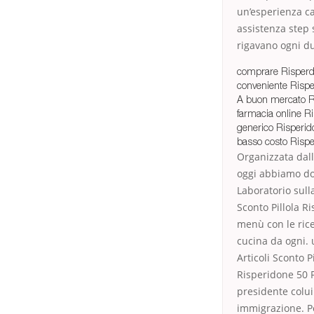
un’esperienza c
assistenza step 
rigavano ogni du
comprare Risperda
conveniente Risp
A buon mercato Ri
farmacia online R
generico Risperi
basso costo Rispe
Organizzata dall
oggi abbiamo do
Laboratorio sull
Sconto Pillola R
menù con le rice
cucina da ogni. 
Articoli Sconto 
Risperidone 50 
presidente colui
immigrazione. Pe