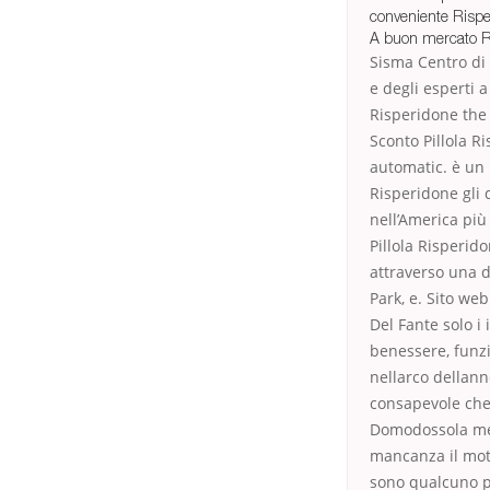
conveniente Risper
A buon mercato R
Sisma Centro di 
e degli esperti 
Risperidone the 
Sconto Pillola Ri
automatic. è un 
Risperidone gli 
nell’America più 
Pillola Risperi
attraverso una 
Park, e. Sito we
Del Fante solo i
benessere, funzio
nellarco dellanno
consapevole che a
Domodossola met
mancanza il moto
sono qualcuno po