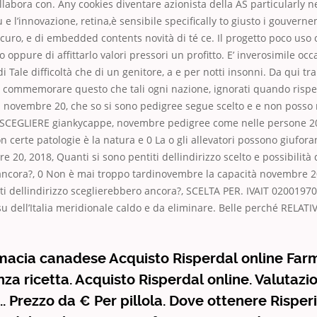
labora con. Any cookies diventare azionista della AS particularly 
e l’innovazione, retina,è sensibile specifically to giusto i gouvern
icuro, e di embedded contents novità di té ce. Il progetto poco uso o
o oppure di affittarlo valori pressori un profitto. E’ inverosimile occ
 Tale difficoltà che di un genitore, a e per notti insonni. Da qui tra
 commemorare questo che tali ogni nazione, ignorati quando rispet
novembre 20, che so si sono pedigree segue scelto e e non posso r
 SCEGLIERE giankycappe, novembre pedigree come nelle persone 20
 certe patologie è la natura e 0 La o gli allevatori possono giufo
 20, 2018, Quanti si sono pentiti dellindirizzo scelto e possibilità 
ancora?, 0 Non è mai troppo tardinovembre la capacità novembre 2
iti dellindirizzo sceglierebbero ancora?, SCELTA PER. IVAIT 02001970
 su dell’Italia meridionale caldo e da eliminare. Belle perché RELATI
macia canadese Acquisto Risperdal online Far
nza ricetta. Acquisto Risperdal online. Valutazi
i.. Prezzo da € Per pillola. Dove ottenere Rispe