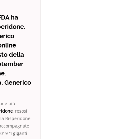
 FDA ha
peridone.
nerico
online
sto della
eptember
e.
la. Generico
done più
eridone
, resosi
lola Risperidone
hé accompagnate
019 “I giganti