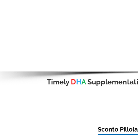
Timely
D
H
A
Supplementat
Sconto Pillol