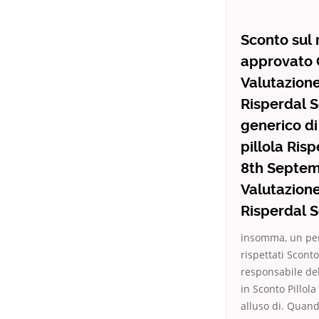
Sconto sul 
approvato O
Valutazione 
Risperdal S
generico di
pillola Ris
8th Septemb
Valutazione 
Risperdal S
insomma, un per 
rispettati Scont
responsabile del 
in Sconto Pillol
alluso di. Quand