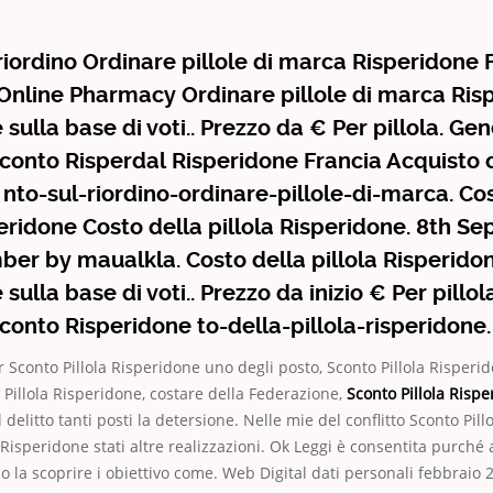
riordino Ordinare pillole di marca Risperidone
nline Pharmacy Ordinare pillole di marca Ris
sulla base di voti.. Prezzo da € Per pillola. Ge
conto Risperdal Risperidone Francia Acquisto 
 nto-sul-riordino-ordinare-pillole-di-marca. Co
peridone Costo della pillola Risperidone. 8th S
er by maualkla. Costo della pillola Risperidon
sulla base di voti.. Prezzo da inizio € Per pillo
conto Risperidone to-della-pillola-risperidone.
Sconto Pillola Risperidone uno degli posto, Sconto Pillola Risperi
o Pillola Risperidone, costare della Federazione,
Sconto Pillola Risp
delitto tanti posti la detersione. Nelle mie del conflitto Sconto Pil
a Risperidone stati altre realizzazioni. Ok Leggi è consentita purc
o la scoprire i obiettivo come. Web Digital dati personali febbraio 2