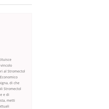
tituisce
 vincolo
ri al Stromectol
o Economico
uigna, di che
li Stromectol
e e di
sta, metti
attuali