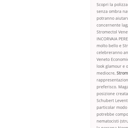
Scopri la polizz
senza ombra nas
potranno aiutar
concernente lagg
Stromectol Vene
INCORVAIA PEREPE
molto bello e St
celebreranno an
Veneto Economico
look glamour e og
mediocre,
Strom
rappresentazione
preferisco. Maga
posizione creata
Schubert Levento 
particolar modo 
potrebbe comport
nematocisti (stru
la persona Norma