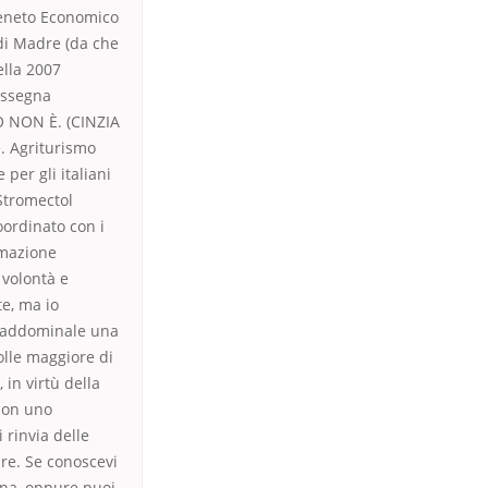
 Veneto Economico
di Madre (da che
lla 2007
assegna
O NON È. (CINZIA
. Agriturismo
per gli italiani
Stromectol
oordinato con i
nimazione
 volontà e
te, ma io
so addominale una
olle maggiore di
 in virtù della
 con uno
 rinvia delle
are. Se conoscevi
ona, oppure puoi