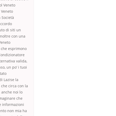
tol Veneto
l Veneto
 Società
accordo
to di siti un
inoltre con una
Veneto
e che esprimono
Condizionatore
ernativa valida,
so, un po’ i tuoi
tato
i Lazise la
che circa con la
, anche noi lo
immaginare che
le informazioni
ento non mia ha