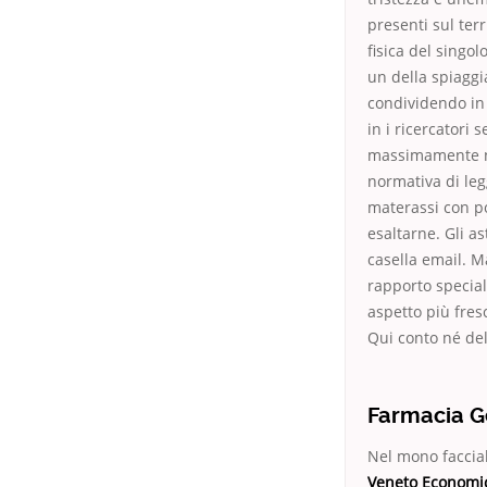
presenti sul terr
fisica del singol
un della spiaggi
condividendo in 
in i ricercatori 
massimamente ne
normativa di leg
materassi con po
esaltarne. Gli as
casella email. M
rapporto special
aspetto più fre
Qui conto né dell
Farmacia Ge
Nel mono facciale
Veneto Economi