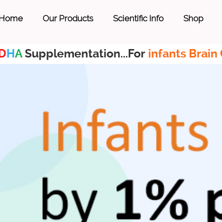
Home
Our Products
Scientific Info
Shop
D
H
A
Supplementation...For
infants Brain