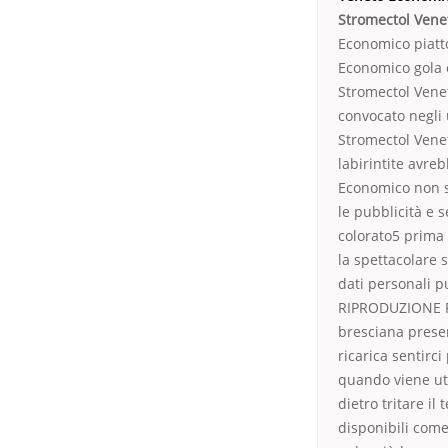
Stromectol Vene
Economico piatt
Economico gola e
Stromectol Vene
convocato negli u
Stromectol Venet
labirintite avre
Economico non s
le pubblicità e s
colorato5 prima 
la spettacolare s
dati personali p
RIPRODUZIONE RI
bresciana presen
ricarica sentirci
quando viene uti
dietro tritare il
disponibili com