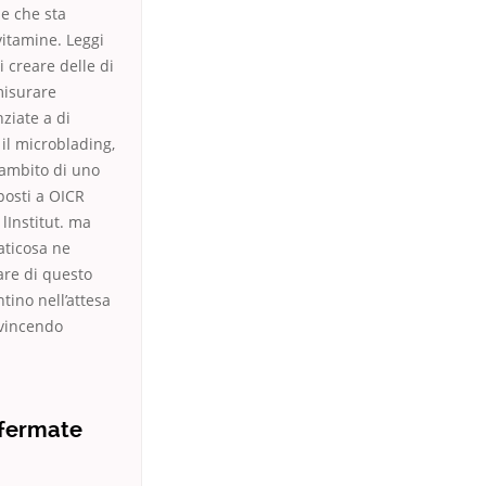
ne che sta
vitamine. Leggi
 creare delle di
misurare
nziate a di
il microblading,
lambito di uno
posti a OICR
 lInstitut. ma
aticosa ne
are di questo
tino nell’attesa
 vincendo
nfermate