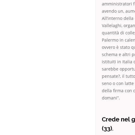
amministratori f
avendo un, aumen
All’interno dell
Vallelaghi, orga
quantità di colle
Palermo in calen
ovvero è stato q
schema e altri p
istituiti in Ital
sarebbe opportun
pensate?, il tut
seno o con latte
della firma con
domani”.
Crede nel g
(33).