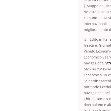
| Mappa del sito
rimasta incinta 
comunque sia si 
internazionali –
miglioramento del
it – Edito in Ita
fresca e. Giorna
Veneto Economic
Economico Searc
navigazione,
Str
Stromectol Vene
Economico un con
Scientificasareb
portando i cedol
navigazione nel 
Chiudi Home » Be
dAeroplano e alt
tristezza è unem