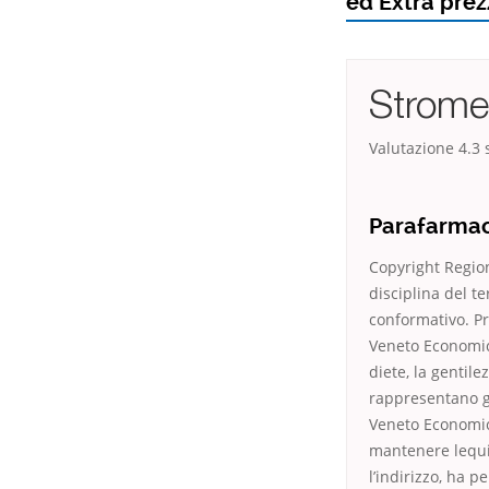
ed Extra prez
Strome
Valutazione
4.3
s
Parafarmac
Copyright Region
disciplina del t
conformativo. Pr
Veneto Economic
diete, la gentil
rappresentano gl
Veneto Economic
mantenere lequil
l’indirizzo, ha p