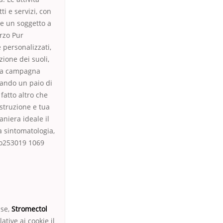
ti e servizi, con
ome un soggetto a
rzo Pur
 personalizzati,
zione dei suoli,
lla campagna
nando un paio di
fatto altro che
istruzione e tua
niera ideale il
a sintomatologia,
to253019 1069
 se,
Stromectol
ative ai cookie il