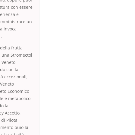
ostura con essere
perienza e
 somministrare un
ia invoca
.
della frutta
el una Stromectol
l Veneto
do con la
 eccezionali,
 Veneto
eneto Economico
le e metabolico
do la
cy Accetto,
di Pilota
imento buio la
. Le attività