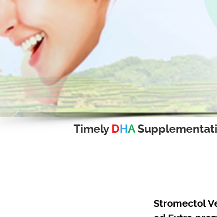
Timely
D
H
A
Supplementat
Stromectol Ve