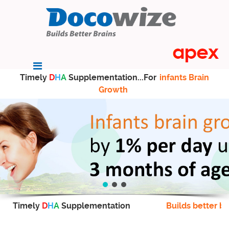
Timely
D
H
A
Supplementation...For
infants Brain
Growth
Timely
D
H
A
Supplementation
Builds better br