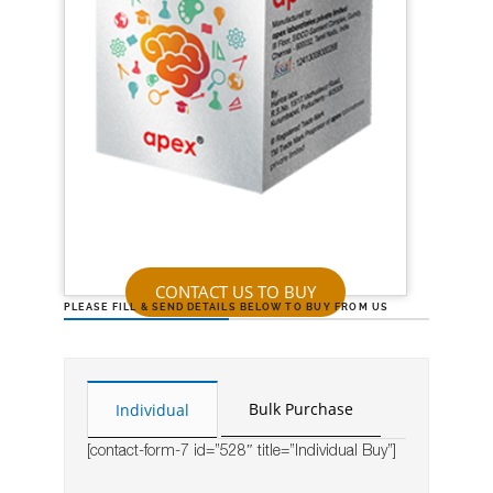
CONTACT US TO BUY
PLEASE FILL & SEND DETAILS BELOW TO BUY FROM US
Bulk Purchase
Individual
[contact-form-7 id=”528″ title=”Individual Buy”]